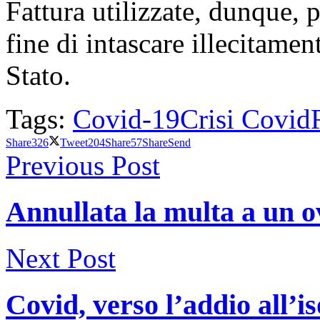
Fattura utilizzate, dunque, pe
fine di intascare illecitamen
Stato.
Tags:
Covid-19
Crisi Covid
Share
326
Tweet
204
Share
57
Share
Send
Previous Post
Annullata la multa a un o
Next Post
Covid, verso l’addio all’is