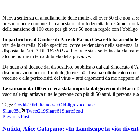
Nuova sentenza di annullamento delle multe agli over 50 che non si so
presunto bene comune, ha calpestato i diritti dei cittadini. Come riport
della sanzione di 100 euro per gli over 50 non in regola con l’obbligo 
In particolare, il Giudice di Pace di Parma Cesaretti ha accolto le
vizi della cartella. Nello specifico, come evidenziato nella sentenza, l
disposta dall’art. 7 DL 162/2022». Inoltre è stata sottolineata «la man
alcune norme in tema di tutela della privacy».
Da quanto si deduce dal dispositivo, pubblicato dal dal Sindacato d’Az
discriminazioni nei confronti degli over 50. Tosi ha sottolineato come l
vaccino e alla pericolosità del virus – tutti argomenti da me neppure sf
Le sanzioni da 100 euro era stata imposta dal governo di Mario D
vaccinale riguardava tutte le persone con più di 50 anni, il personale sco
Tags:
Covid-19
Multe no vax
Obbligo vaccinale
Share
351
Tweet
219
Share
61
Share
Send
Previous Post
Nutida, Alice Catapano: «In Landscape la vita diven