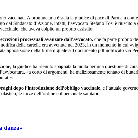
no vaccinati. A pronunciarla è stata la giudice di pace di Parma a conf
ato dal Sindacato d’Azione, infatti, l’avvocato Stefano Tosi è riuscito a
vaccinale, che aveva colpito un proprio assistito.
 eccezioni processuali avanzate dall’avvocato,
che fa parte proprio d
a notifica della cartella era avvenuta nel 2023, in un momento in cui «vig
cata apposizione della firma digitale sul documento pdf notificato via Pec
ione, la giudice ha ritenuto sbagliata la multa per una questione di car
’avvocatura, «a corto di argomenti, ha maliziosamente tentato di buttarla i
iorati».
raghi dopo l’introduzione dell’obbligo vaccinale,
e l’attuale govern
lastico, le forze dell’ordine e il personale sanitario.
ta danza»