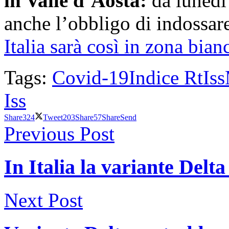
in Valle d’Aosta:
da lunedì 
anche l’obbligo di indossare
Italia sarà così in zona bian
Tags:
Covid-19
Indice Rt
Iss
Iss
Share
324
Tweet
203
Share
57
Share
Send
Previous Post
In Italia la variante Delt
Next Post