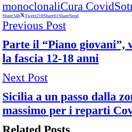
monoclonali
Cura Covid
Sot
Share
348
Tweet
218
Share
61
Share
Send
Previous Post
Parte il “Piano giovani”,
la fascia 12-18 anni
Next Post
Sicilia a un passo dalla zo
massimo per i reparti Co
Related
Posts