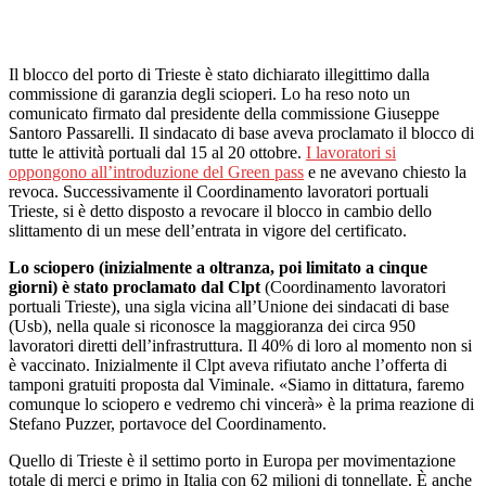
Il blocco del porto di Trieste è stato dichiarato illegittimo dalla
commissione di garanzia degli scioperi. Lo ha reso noto un
comunicato firmato dal presidente della commissione Giuseppe
Santoro Passarelli. Il sindacato di base aveva proclamato il blocco di
tutte le attività portuali dal 15 al 20 ottobre.
I lavoratori si
oppongono all’introduzione del Green pass
e ne avevano chiesto la
revoca. Successivamente il Coordinamento lavoratori portuali
Trieste, si è detto disposto a revocare il blocco in cambio dello
slittamento di un mese dell’entrata in vigore del certificato.
Lo sciopero (inizialmente a oltranza, poi limitato a cinque
giorni) è stato proclamato dal Clpt
(Coordinamento lavoratori
portuali Trieste), una sigla vicina all’Unione dei sindacati di base
(Usb), nella quale si riconosce la maggioranza dei circa 950
lavoratori diretti dell’infrastruttura. Il 40% di loro al momento non si
è vaccinato. Inizialmente il Clpt aveva rifiutato anche l’offerta di
tamponi gratuiti proposta dal Viminale. «Siamo in dittatura, faremo
comunque lo sciopero e vedremo chi vincerà» è la prima reazione di
Stefano Puzzer, portavoce del Coordinamento.
Quello di Trieste è il settimo porto in Europa per movimentazione
totale di merci e primo in Italia con 62 milioni di tonnellate. È anche