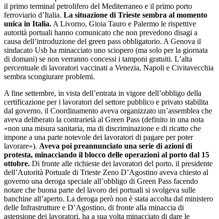
il primo terminal petrolifero del Mediterraneo e il primo porto
ferroviario d’Italia.
La situazione di Trieste sembra al momento
unica in Italia.
A Livorno, Gioia Tauro e Palermo le rispettive
autorità portuali hanno comunicato che non prevedono disagi a
causa dell’introduzione del green pass obbligatorio. A Genova il
sindacato Usb ha minacciato uno sciopero (ma solo per la giornata
di domani) se non verranno concessi i tamponi gratuiti. L’alta
percentuale di lavoratori vaccinati a Venezia, Napoli e Civitavecchia
sembra scongiurare problemi.
A fine settembre, in vista dell’entrata in vigore dell’obbligo della
certificazione per i lavoratori del settore pubblico e privato stabilita
dal governo, il Coordinamento aveva organizzato un’assemblea che
aveva deliberato la contrarietà al Green Pass (definito in una nota
«non una misura sanitaria, ma di discriminazione e di ricatto che
impone a una parte notevole dei lavoratori di pagare per poter
lavorare»).
Aveva poi preannunciato una serie di azioni di
protesta, minacciando il blocco delle operazioni al porto dal 15
ottobre.
Di fronte alle richieste dei lavoratori del porto, il presidente
dell’Autorità Portuale di Trieste Zeno D’Agostino aveva chiesto al
governo una deroga speciale all’obbligo di Green Pass facendo
notare che buona parte del lavoro dei portuali si svolgeva sulle
banchine all’aperto. La deroga però non è stata accolta dal ministero
delle Infrastrutture e D’Agostino, di fronte alla minaccia di
astensione dei lavoratori, ha a sua volta minacciato di dare le