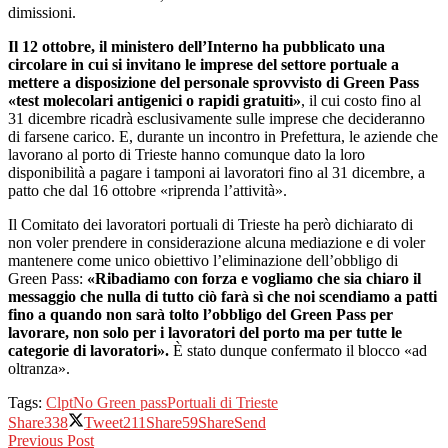
dimissioni.
Il 12 ottobre, il ministero dell’Interno ha pubblicato una
circolare in cui si invitano le imprese del settore portuale a
mettere a disposizione del personale sprovvisto di Green Pass
«test molecolari antigenici o rapidi gratuiti»
, il cui costo fino al
31 dicembre ricadrà esclusivamente sulle imprese che decideranno
di farsene carico. E, durante un incontro in Prefettura, le aziende che
lavorano al porto di Trieste hanno comunque dato la loro
disponibilità a pagare i tamponi ai lavoratori fino al 31 dicembre, a
patto che dal 16 ottobre «riprenda l’attività».
Il Comitato dei lavoratori portuali di Trieste ha però dichiarato di
non voler prendere in considerazione alcuna mediazione e di voler
mantenere come unico obiettivo l’eliminazione dell’obbligo di
Green Pass:
«Ribadiamo con forza e vogliamo che sia chiaro il
messaggio che nulla di tutto ciò farà sì che noi scendiamo a patti
fino a quando non sarà tolto l’obbligo del Green Pass per
lavorare, non solo per i lavoratori del porto ma per tutte le
categorie di lavoratori».
È stato dunque confermato il blocco «ad
oltranza».
Tags:
Clpt
No Green pass
Portuali di Trieste
Share
338
Tweet
211
Share
59
Share
Send
Previous Post