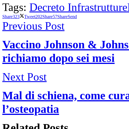
Tags:
Decreto Infrastrutture
Share
323
Tweet
202
Share
57
Share
Send
Previous Post
Vaccino Johnson & Johnson
richiamo dopo sei mesi
Next Post
Mal di schiena, come cura
l’osteopatia
Related
Posts