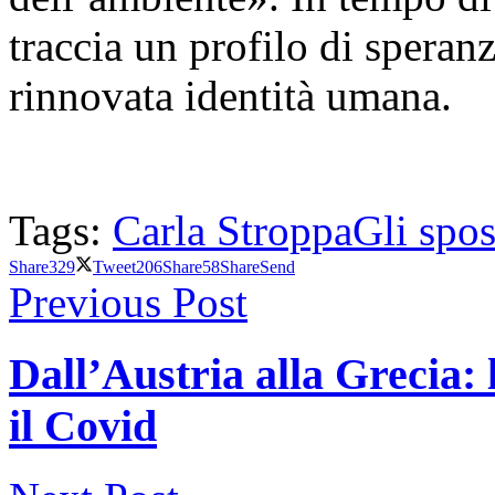
traccia un profilo di speranz
rinnovata identità umana.
Tags:
Carla Stroppa
Gli spos
Share
329
Tweet
206
Share
58
Share
Send
Previous Post
Dall’Austria alla Grecia:
il Covid