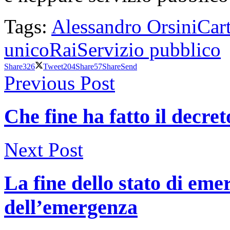
Tags:
Alessandro Orsini
Car
unico
Rai
Servizio pubblico
Share
326
Tweet
204
Share
57
Share
Send
Previous Post
Che fine ha fatto il decr
Next Post
La fine dello stato di eme
dell’emergenza