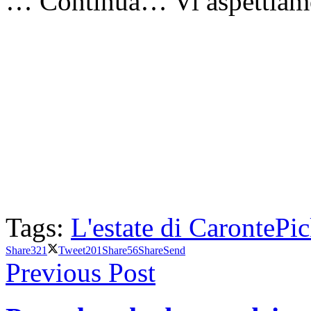
… Continua… Vi aspettiamo
Tags:
L'estate di Caronte
Pi
Share
321
Tweet
201
Share
56
Share
Send
Previous Post