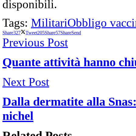
disponibili.
Tags:
Militari
Obbligo vacci
Share
327
Tweet
205
Share
57
Share
Send
Previous Post
Quante attività hanno ch
Next Post
Dalla dermatite alla Snas:
nichel
Related
Posts