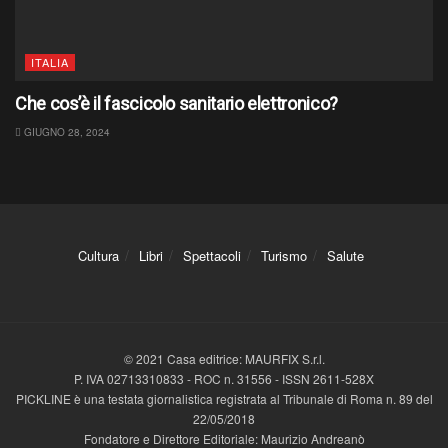
ITALIA
Che cos’è il fascicolo sanitario elettronico?
GIUGNO 28, 2024
Cultura
Libri
Spettacoli
Turismo
Salute
© 2021 Casa editrice: MAURFIX S.r.l.
P. IVA 02713310833 - ROC n. 31556 - ISSN 2611-528X
PICKLINE è una testata giornalistica registrata al Tribunale di Roma n. 89 del
22/05/2018
Fondatore e Direttore Editoriale: Maurizio Andreanò