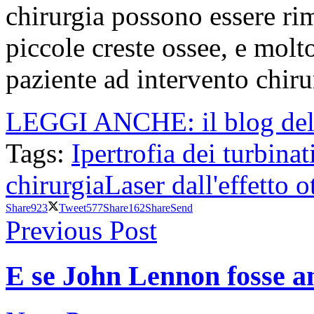
chirurgia possono essere rim
piccole creste ossee, e molto
paziente ad intervento chirur
LEGGI ANCHE: il blog dell
Tags:
Ipertrofia dei turbinat
chirurgia
Laser dall'effetto o
Share
923
Tweet
577
Share
162
Share
Send
Previous Post
E se John Lennon fosse a