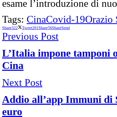
esame l’introduzione di nuov
Tags:
Cina
Covid-19
Orazio 
Share
322
Tweet
201
Share
56
Share
Send
Previous Post
L’Italia impone tamponi o
Cina
Next Post
Addio all’app Immuni di 
euro