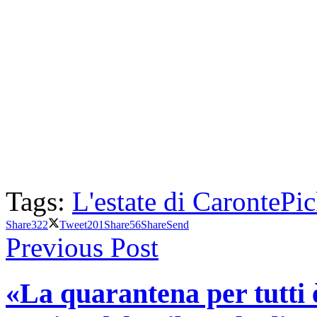
Tags:
L'estate di Caronte
Pi
Share
322
Tweet
201
Share
56
Share
Send
Previous Post
«La quarantena per tutti 