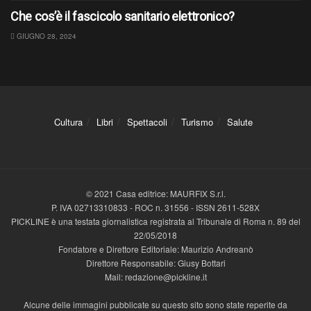
Che cos’è il fascicolo sanitario elettronico?
GIUGNO 28, 2024
Cultura
Libri
Spettacoli
Turismo
Salute
© 2021 Casa editrice: MAURFIX S.r.l.
P. IVA 02713310833 - ROC n. 31556 - ISSN 2611-528X
PICKLINE è una testata giornalistica registrata al Tribunale di Roma n. 89 del
22/05/2018
Fondatore e Direttore Editoriale: Maurizio Andreanò
Direttore Responsabile: Giusy Bottari
Mail: redazione@pickline.it
Alcune delle immagini pubblicate su questo sito sono state reperite da