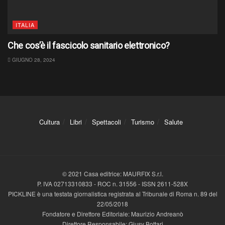
ITALIA
Che cos’è il fascicolo sanitario elettronico?
GIUGNO 28, 2024
Cultura
Libri
Spettacoli
Turismo
Salute
© 2021 Casa editrice: MAURFIX S.r.l.
P. IVA 02713310833 - ROC n. 31556 - ISSN 2611-528X
PICKLINE è una testata giornalistica registrata al Tribunale di Roma n. 89 del
22/05/2018
Fondatore e Direttore Editoriale: Maurizio Andreanò
Direttore Responsabile: Giusy Bottari