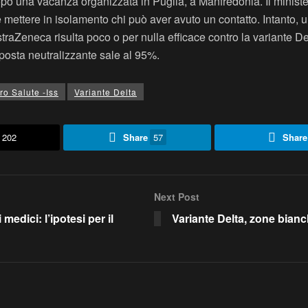
i dopo una vacanza organizzata in Puglia, a Manfredonia. Il ministe
mettere in isolamento chi può aver avuto un contatto. Intanto, un
traZeneca risulta poco o per nulla efficace contro la variante De
posta neutralizzante sale al 95%.
ro Salute -Iss
Variante Delta
202
Share
57
Share
Next Post
medici: l’ipotesi per il
Variante Delta, zone bianc