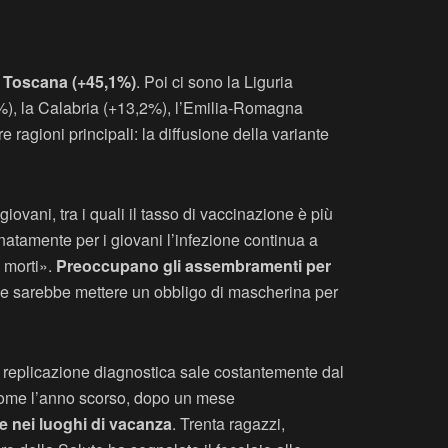
e Toscana (+45,1%)
. Poi ci sono la Liguria
1%), la Calabria (+13,2%), l’Emilia-Romagna
e ragioni principali: la diffusione della variante
iovani, tra i quali il tasso di vaccinazione è più
unatamente per i giovani l’infezione continua a
 morti».
Preoccupano gli assembramenti per
eale sarebbe mettere un obbligo di mascherina per
di replicazione diagnostica sale costantemente dal
. Come l’anno scorso, dopo un mese
 e nei luoghi di vacanza
. Trenta ragazzi,