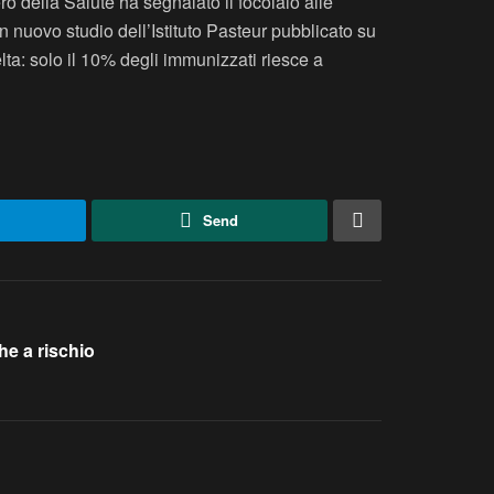
ro della Salute ha segnalato il focolaio alle
 nuovo studio dell’Istituto Pasteur pubblicato su
lta: solo il 10% degli immunizzati riesce a
Send
he a rischio