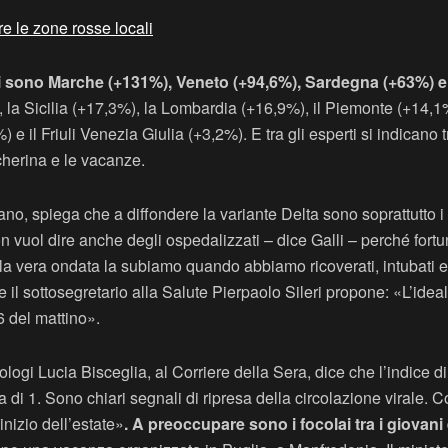
 le zone rosse locali
tivi sono Marche (+131%), Veneto (+94,6%), Sardegna (+63%) 
 la Sicilia (+17,3%), la Lombardia (+16,9%), il Piemonte (+14,
 il Friuli Venezia Giulia (+3,2%). E tra gli esperti si indicano tr
cherina e le vacanze.
ano, spiega che a diffondere la variante Delta sono soprattutto i g
on vuol dire anche degli ospedalizzati – dice Galli – perché fort
la vera ondata la subiamo quando abbiamo ricoverati, intubati e
e il sottosegretario alla Salute Pierpaolo Sileri propone: «L’id
 6 del mattino».
logi Lucia Bisceglia, al Corriere della Sera, dice che l’indice 
ia di 1. Sono chiari segnali di ripresa della circolazione virale
inizio dell’estate»
. A preoccupare sono i focolai tra i giovani