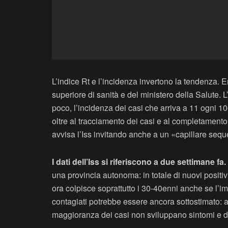
L’indice Rt e l’incidenza invertono la tendenza. 
superiore di sanità e del ministero della Salute. L
poco, l’incidenza dei casi che arriva a 11 ogni 10
oltre al tracciamento dei casi e al completamento 
avvisa l’Iss invitando anche a un «capillare seq
I dati dell’Iss si riferiscono a due settimane fa
una provincia autonoma: in totale di nuovi positivi
ora colpisce soprattutto i 30-40enni anche se l’imp
contagiati potrebbe essere ancora sottostimato: ad
maggioranza dei casi non sviluppano sintomi e di 