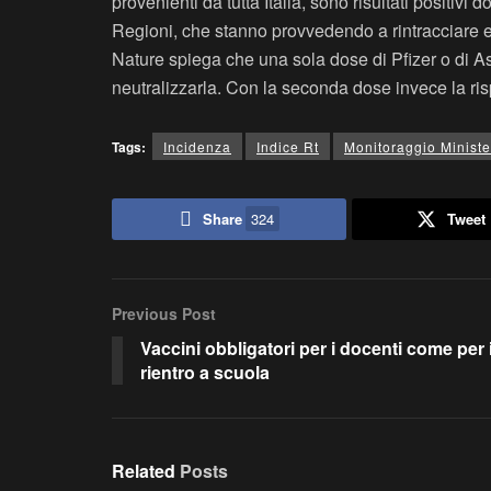
provenienti da tutta Italia, sono risultati positiv
Regioni, che stanno provvedendo a rintracciare e 
Nature spiega che una sola dose di Pfizer o di As
neutralizzarla. Con la seconda dose invece la ris
Tags:
Incidenza
Indice Rt
Monitoraggio Ministe
Share
324
Tweet
Previous Post
Vaccini obbligatori per i docenti come per i 
rientro a scuola
Related
Posts