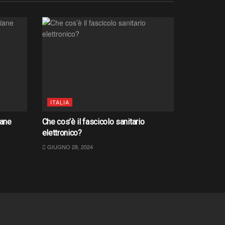
ITALIA
iane
Che cos’è il fascicolo sanitario
elettronico?
GIUGNO 28, 2024