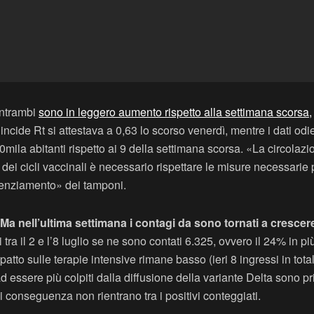
Entrambi
sono in leggero aumento rispetto alla settimana scorsa,
’incide Rt si attestava a 0,63 lo scorso venerdì, mentre i dati odie
0mila abitanti rispetto ai 9 della settimana scorsa. «La circolazi
dei cicli vaccinali è necessario rispettare le misure necessarie 
uenziamento» dei tamponi.
. Ma nell’ultima settimana i contagi da sono tornati a crescere 
 tra il 2 e l’8 luglio se ne sono contati 6.325, ovvero il 24% in 
atto sulle terapie intensive rimane basso (ieri 8 ingressi in total
 essere più colpiti dalla diffusione della variante Delta sono pr
conseguenza non rientrano tra i positivi conteggiati.