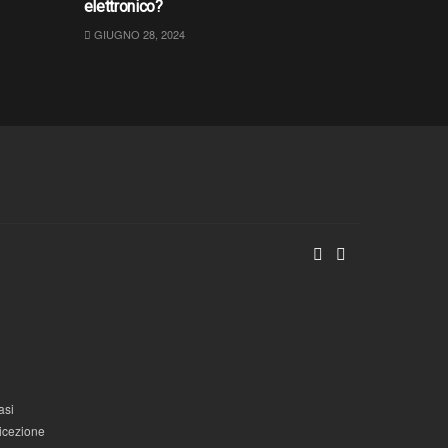
elettronico?
GIUGNO 28, 2024
asi
ricezione