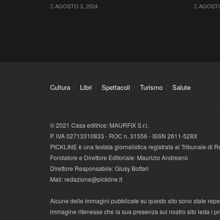
AGOSTO 3, 2024
AGOSTO 
Cultura
Libri
Spettacoli
Turismo
Salute
© 2021 Casa editrice: MAURFIX S.r.l.
P. IVA 02713310833 - ROC n. 31556 - ISSN 2611-528X
PICKLINE è una testata giornalistica registrata al Tribunale di
Fondatore e Direttore Editoriale: Maurizio Andreanò
Direttore Responsabile: Giusy Bottari
Mail: redazione@pickline.it
Alcune delle immagini pubblicate su questo sito sono state reperi
immagine ritenesse che la sua presenza sul nostro sito leda i propr