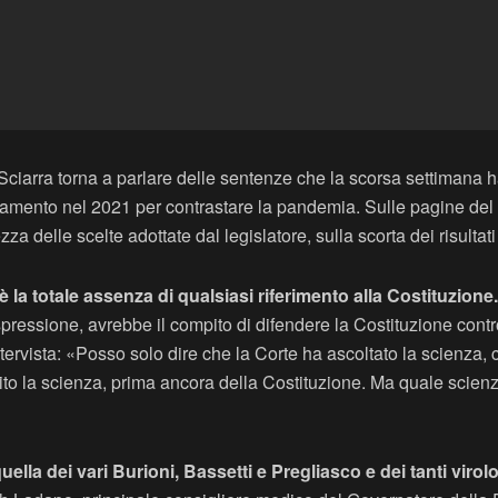
ciarra torna a parlare delle sentenze che la scorsa settimana ha
mento nel 2021 per contrastare la pandemia. Sulle pagine del Co
za delle scelte adottate dal legislatore, sulla scorta dei risultat
è la totale assenza di qualsiasi riferimento alla Costituzione.
pressione, avrebbe il compito di difendere la Costituzione contro
intervista: «Posso solo dire che la Corte ha ascoltato la scienza,
ito la scienza, prima ancora della Costituzione. Ma quale scienz
quella dei vari Burioni, Bassetti e Pregliasco e dei tanti virol