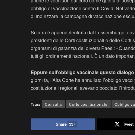
anche le voci fuori dal coro come quella di Jose
obbligo di vaccinazione contro il Covid. Nel vari
di indirizzare la campagna di vaccinazione esclu
Sciarra è appena rientrata dal Lussemburgo, dove h
presidenti delle Corti costituzionali e delle Corti
organismi di garanzia dei diversi Paesi: «Quando v
tutti gli ordinamenti nazionali. È un dato importa
Eppure sull’obbligo vaccinale questo dialogo 
giorni fa, l’Alta Corte ha annullato l’obbligo vacc
costituzionali regionali avevano bocciato l’intro
Tags:
Consulta
Corte costituzionale
Obbligo va
Share
337
Tweet