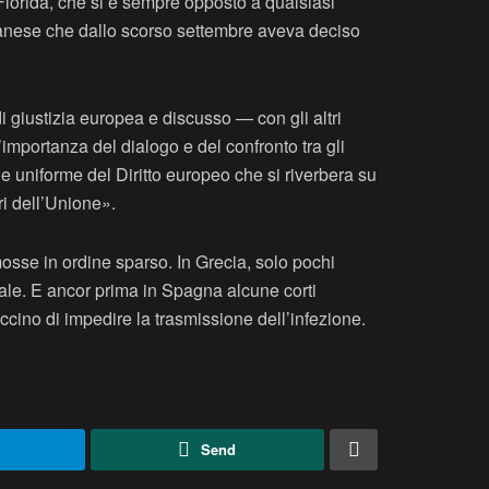
Florida, che si è sempre opposto a qualsiasi
 danese che dallo scorso settembre aveva deciso
i giustizia europea e discusso — con gli altri
l’importanza del dialogo e del confronto tra gli
ne uniforme del Diritto europeo che si riverbera su
ri dell’Unione».
osse in ordine sparso. In Grecia, solo pochi
onale. E ancor prima in Spagna alcune corti
ccino di impedire la trasmissione dell’infezione.
Send