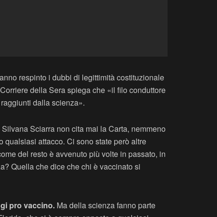
nno respinto i dubbi di legittimità costituzionale
rriere della Sera spiega che «il filo conduttore
i raggiunti dalla scienza».
Silvana Sciarra non cita mai la Carta, nemmeno
 qualsiasi attacco. Ci sono state però altre
 come del resto è avvenuto più volte in passato, in
a? Quella che dice che chi è vaccinato si
ogi pro vaccino.
Ma della scienza fanno parte