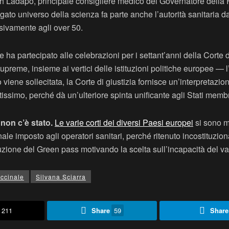
ph Ladapo, principale consigliere medico del Governatore della 
egato universo della scienza fa parte anche l’autorità sanitaria
sivamente agli over 50.
a partecipato alle celebrazioni per i settant’anni della Corte d
 supreme, insieme ai vertici delle istituzioni politiche europee — 
iene sollecitata, la Corte di giustizia fornisce un’interpretazio
ntissimo, perché dà un’ulteriore spinta unificante agli Stati memb
non c’è stato.
Le varie corti dei diversi Paesi europei
si sono m
inale imposto agli operatori sanitari, perché ritenuto incostituzi
duzione del Green pass motivando la scelta sull’incapacità del va
ccinale
Silvana Sciarra
211
Share
59
Share