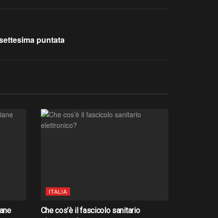
isettesima puntata
ITALIA
iane
Che cos’è il fascicolo sanitario