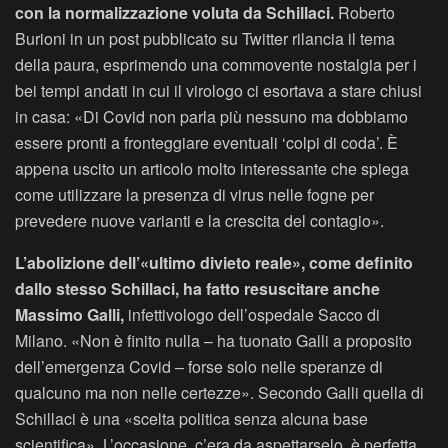
con la normalizzazione voluta da Schillaci.
Roberto
Burioni in un post pubblicato su Twitter rilancia il tema
della paura, esprimendo una commovente nostalgia per i
bei tempi andati in cui il virologo ci esortava a stare chiusi
in casa: «Di Covid non parla più nessuno ma dobbiamo
essere pronti a fronteggiare eventuali ‘colpi di coda’. È
appena uscito un articolo molto interessante che spiega
come utilizzare la presenza di virus nelle fogne per
prevedere nuove varianti e la crescita del contagio».
L’abolizione dell’«ultimo divieto reale», come definito
dallo stesso Schillaci, ha fatto resuscitare anche
Massimo Galli,
infettivologo dell’ospedale Sacco di
Milano. «Non è finito nulla – ha tuonato Galli a proposito
dell’emergenza Covid – forse solo nelle speranze di
qualcuno ma non nelle certezze». Secondo Galli quella di
Schillaci è una «scelta politica senza alcuna base
scientifica». L’occasione, c’era da aspettarselo, è perfetta