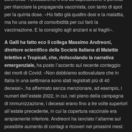
per rilanciare la propaganda vaccinista, con tanto di spot
per la quinta dose. «Ho fatto già quattro dosi e la malattia,
ma ho una serie di comorbidità per cui farò la
vaccinazione. E la consiglio agli anziani e ai fragili».
A Galli ha fatto eco il collega Massimo Andreoni,
direttore scientifico della Società Italiana di Malattie
Infettive e Tropicali, che, rinfocolando la narrativa
emergenziale,
ha posto l’accento sul recente conteggio
dei morti di Covid: «Non dobbiamo sottovalutare che in
Italia in una settimana sono stati registrati più di 40
decessi», ha affermato senza menzionare, ad esempio, i
numeri dell’estate 2022, in cui, nel pieno della campagna
di immunizzazione, i decessi erano fino a tre volte superiori
all’estate precedente, in cui la copertura vaccinale era
ampiamente inferiore. Andreoni ha lanciato l’allarme sul
possibile aumento di contagi e ricoveri nei prossimi mesi: