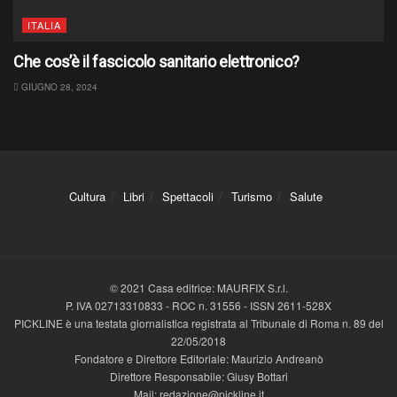
ITALIA
Che cos’è il fascicolo sanitario elettronico?
GIUGNO 28, 2024
Cultura
Libri
Spettacoli
Turismo
Salute
© 2021 Casa editrice: MAURFIX S.r.l.
P. IVA 02713310833 - ROC n. 31556 - ISSN 2611-528X
PICKLINE è una testata giornalistica registrata al Tribunale di Roma n. 89 del
22/05/2018
Fondatore e Direttore Editoriale: Maurizio Andreanò
Direttore Responsabile: Giusy Bottari
Mail: redazione@pickline.it