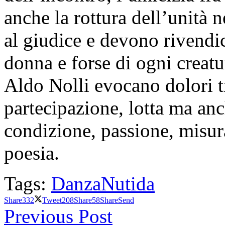
anche la rottura dell’unità
al giudice e devono rivendic
donna e forse di ogni creatu
Aldo Nolli evocano dolori tr
partecipazione, lotta ma anc
condizione, passione, misura
poesia.
Tags:
Danza
Nutida
Share
332
Tweet
208
Share
58
Share
Send
Previous Post